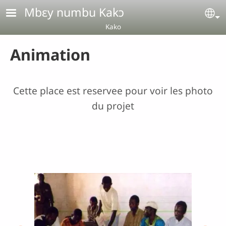
Aller au contenu principal
Mbɛy numbu Kakɔ
Se
Kako
Animation
Cette place est reservee pour voir les photo
du projet