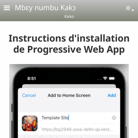
Aller au contenu principal
Mbɛy numbu Kakɔ
Se
Kako
Instructions d'installation
de Progressive Web App