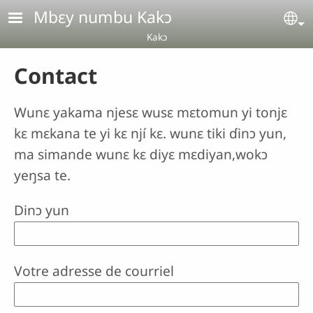
Aller au contenu principal
Mbɛy numbu Kakɔ
Se
Kakɔ
Contact
Wunɛ yakama njesɛ wusɛ mɛtomun yi tonjɛ
kɛ mɛkana te yi kɛ njí kɛ. wunɛ tiki ɗinɔ yun,
ma simande wunɛ kɛ diyɛ mɛdiyan,wokɔ
yeŋsa te.
Dinɔ yun
Votre adresse de courriel